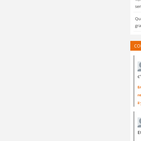
sem
Qua
gra
CO
c
E
r
il
E