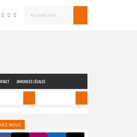
NTACT
ANNONCES LÉGALES
er l’Anjou
Sortir à Angers
IVEZ-NOUS