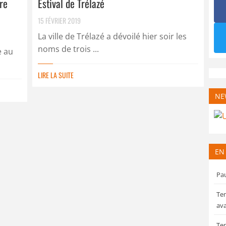
ire
Estival de Trélazé
15 FÉVRIER 2019
La ville de Trélazé a dévoilé hier soir les
noms de trois ...
e au
LIRE LA SUITE
NE
EN
Pau
Tem
ava
Tem