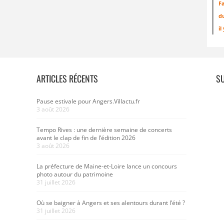
Fa
d
il
ARTICLES RÉCENTS
S
Pause estivale pour Angers.Villactu.fr
3 août 2026
Tempo Rives : une dernière semaine de concerts
avant le clap de fin de l’édition 2026
3 août 2026
La préfecture de Maine-et-Loire lance un concours
photo autour du patrimoine
31 juillet 2026
Où se baigner à Angers et ses alentours durant l’été ?
31 juillet 2026