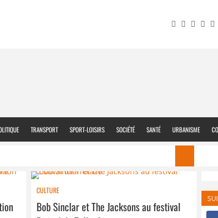
OLITIQUE
TRANSPORT
SPORT-LOISIRS
SOCIÉTÉ
SANTÉ
URBANISME
CO
Trouver un job
Visit
CULTURE
SU
tion
Bob Sinclar et The Jacksons au festival