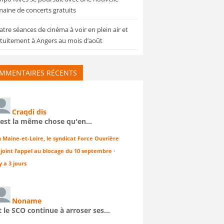
aine de concerts gratuits
tre séances de cinéma à voir en plein air et
tuitement à Angers au mois d’août
MMENTAIRES RÉCENTS
Craqdi dis
'est la même chose qu'en…
n Maine-et-Loire, le syndicat Force Ouvrière
ejoint l’appel au blocage du 10 septembre
·
 y a 3 jours
Noname
t le SCO continue à arroser ses…