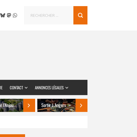
ME
CONTACT
ANNONCES LÉGALES
er l’Anjou
Sortir à Angers