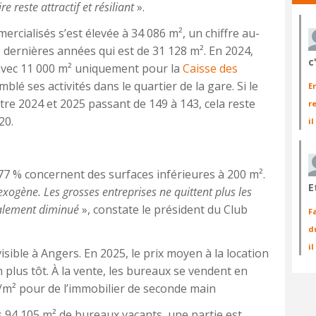
ire reste attractif et résiliant
».
rcialisés s’est élevée à 34 086 m², un chiffre au-
dernières années qui est de 31 128 m². En 2024,
c
avec 11 000 m² uniquement pour la
Caisse des
blé ses activités dans le quartier de la gare. Si le
E
re 2024 et 2025 passant de 149 à 143, cela reste
r
20.
il
 77 % concernent des surfaces inférieures à 200 m².
E
exogène. Les grosses entreprises ne quittent plus les
galement diminué
», constate le président du Club
F
d
i
isible à Angers. En 2025, le prix moyen à la location
 plus tôt. À la vente, les bureaux se vendent en
m² pour de l’immobilier de seconde main
s 94 105 m² de bureaux vacants, une partie est