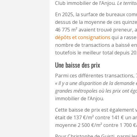
Club immobilier de l’Anjou
. Le territo
En 2025, la surface de bureaux comme
dessus de la moyenne de ces quinze 
46 775 m² avaient trouvé preneur, 
dépôts et consignations
qui a rassem
nombre de transactions a baissé ent
toutefois le meilleur total depuis 20
Une baisse des prix
Parmi ces différentes transactions,
« Il y a une disparition de la demande 
grandes métropoles où les prix ont é
immobilier de l’Anjou.
Cette baisse de prix est également v
était de 137 €/m² contre 141 € un an
moyenne 2 500 €/m² contre 1 700 €/
Pour Christophe de Guisti, parmi le