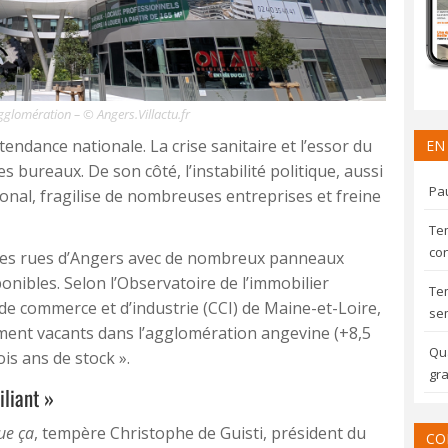
glomération – © Angers.Villactu.fr
tendance nationale. La crise sanitaire et l’essor du
EN
es bureaux. De son côté, l’instabilité politique, aussi
Pau
ional, fragilise de nombreuses entreprises et freine
Te
con
les rues d’Angers avec de nombreux panneaux
onibles. Selon l’Observatoire de l’immobilier
Te
de commerce et d’industrie (CCI) de Maine-et-Loire,
sem
ment vacants dans l’agglomération angevine (+8,5
Qua
ois ans de stock ».
gra
iliant »
ue ça
, tempère Christophe de Guisti, président du
CO