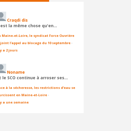
Craqdi dis
'est la même chose qu'en…
n Maine-et-Loire, le syndicat Force Ouvrière
ejoint l’appel au blocage du 10 septembre
·
 y a 2 jours
Noname
t le SCO continue à arroser ses…
ace à la sécheresse, les restrictions d’eau se
urcissent en Maine-et-Loire
·
l y a une semaine