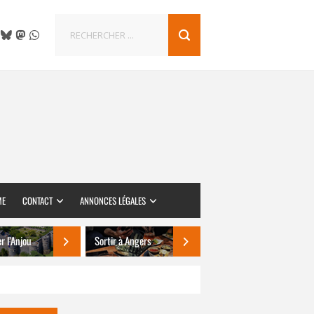
ME
CONTACT
ANNONCES LÉGALES
er l’Anjou
Sortir à Angers