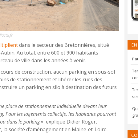
lactu.fr
tiplient
dans le secteur des Bretonnières, situé
EN
Aubin. Au total, entre 600 et 900 habitants
Pau
ceau de ville dans les années à venir.
Te
cours de construction, aucun parking en sous-sol
con
ins de stationnement et libérer les rues des
construire un parking en silo à destination des futurs
Te
sem
e place de stationnement individuelle devant leur
Qua
. Pour les logements collectifs, les habitants pourront
gra
e ou dans le parking
», explique Didier Roger,
r, la société d’aménagement en Maine-et-Loire.
CO