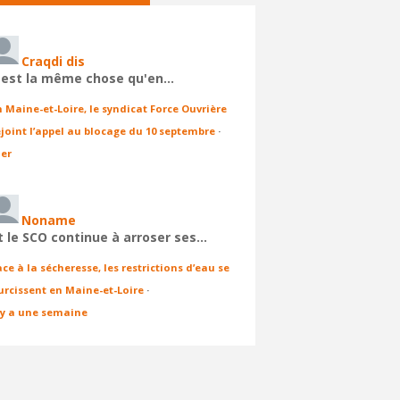
Craqdi dis
'est la même chose qu'en…
n Maine-et-Loire, le syndicat Force Ouvrière
ejoint l’appel au blocage du 10 septembre
·
ier
Noname
t le SCO continue à arroser ses…
ace à la sécheresse, les restrictions d’eau se
urcissent en Maine-et-Loire
·
l y a une semaine