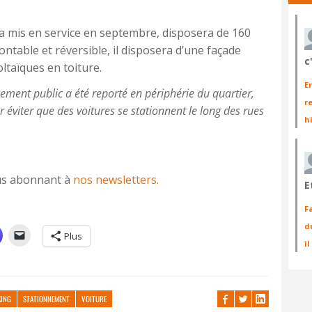
era mis en service en septembre, disposera de 160
ontable et réversible, il disposera d’une façade
c
ltaïques en toiture.
E
nnement public a été reporté en périphérie du quartier,
r
 éviter que des voitures se stationnent le long des rues
h
vous abonnant à
nos newsletters.
E
F
d
Plus
i
KING
STATIONNEMENT
VOITURE