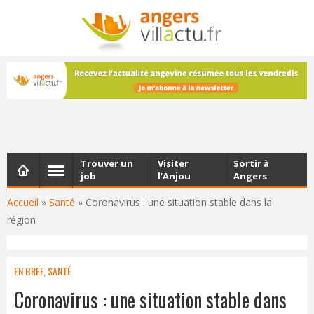
NEWSLETTER
Les dernières actualités d'Angers, chaque vendredi dans
votre boîte e-mail
Trouver un
Visiter
Sortir à
job
l’Anjou
Angers
Accueil
»
Santé
»
Coronavirus : une situation stable dans la
région
EN BREF
,
SANTÉ
Coronavirus : une situation stable dans