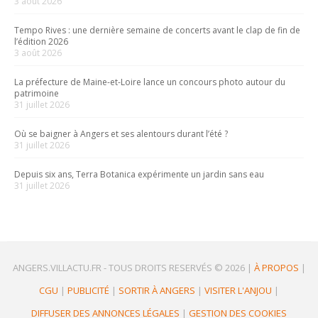
3 août 2026
Tempo Rives : une dernière semaine de concerts avant le clap de fin de
l’édition 2026
3 août 2026
La préfecture de Maine-et-Loire lance un concours photo autour du
patrimoine
31 juillet 2026
Où se baigner à Angers et ses alentours durant l’été ?
31 juillet 2026
Depuis six ans, Terra Botanica expérimente un jardin sans eau
31 juillet 2026
ANGERS.VILLACTU.FR -
TOUS DROITS RESERVÉS © 2026
|
À PROPOS
|
CGU
|
PUBLICITÉ
|
SORTIR À ANGERS
|
VISITER L'ANJOU
|
DIFFUSER DES ANNONCES LÉGALES
|
GESTION DES COOKIES