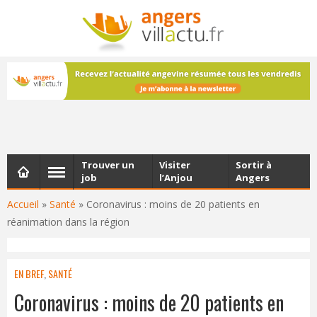
NEWSLETTER
Les dernières actualités d'Angers, chaque vendredi dans
votre boîte e-mail
Trouver un
Visiter
Sortir à
job
l’Anjou
Angers
Accueil
»
Santé
»
Coronavirus : moins de 20 patients en
réanimation dans la région
EN BREF
,
SANTÉ
Coronavirus : moins de 20 patients en