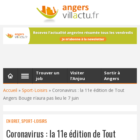
NEWSLETTER
Les dernières actualités d'Angers, chaque vendredi dans
votre boîte e-mail
Trouver un
Visiter
Sortir à
job
l’Anjou
Angers
Accueil
»
Sport-Loisirs
»
Coronavirus : la 11e édition de Tout
Angers Bouge n’aura pas lieu le 7 juin
EN BREF
,
SPORT-LOISIRS
Coronavirus : la 11e édition de Tout