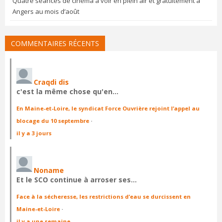
Quatre séances de cinéma à voir en plein air et gratuitement à
Angers au mois d’août
COMMENTAIRES RÉCENTS
Craqdi dis
c'est la même chose qu'en…
En Maine-et-Loire, le syndicat Force Ouvrière rejoint l’appel au
blocage du 10 septembre
·
il y a 3 jours
Noname
Et le SCO continue à arroser ses…
Face à la sécheresse, les restrictions d’eau se durcissent en
Maine-et-Loire
·
il y a une semaine