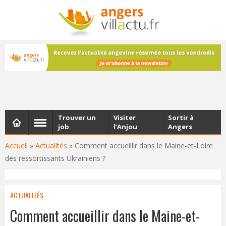
NEWSLETTER
Les dernières actualités d'Angers, chaque vendredi dans
votre boîte e-mail
Trouver un
Visiter
Sortir à
job
l’Anjou
Angers
Accueil
»
Actualités
»
Comment accueillir dans le Maine-et-Loire
des ressortissants Ukrainiens ?
ACTUALITÉS
Comment accueillir dans le Maine-et-