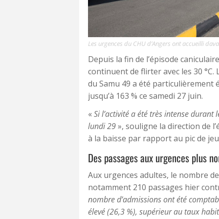
Les urgences du CHU d’Angers ont accueilli dava
Depuis la fin de l’épisode caniculai
continuent de flirter avec les 30 °C
du Samu 49 a été particulièrement é
jusqu’à 163 % ce samedi 27 juin.
«
Si l’activité a été très intense duran
lundi 29
», souligne la direction de 
à la baisse par rapport au pic de jeu
Des passages aux urgences plus n
Aux urgences adultes, le nombre de
notamment 210 passages hier contre
nombre d’admissions ont été comptabili
élevé (26,3 %), supérieur au taux habit