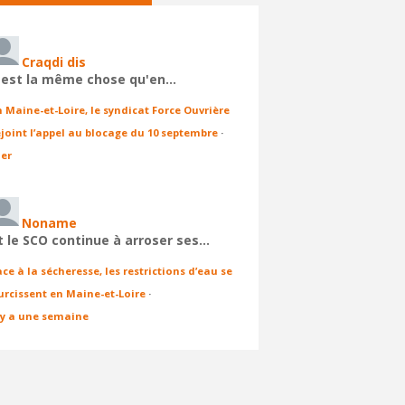
Craqdi dis
'est la même chose qu'en…
n Maine-et-Loire, le syndicat Force Ouvrière
ejoint l’appel au blocage du 10 septembre
·
ier
Noname
t le SCO continue à arroser ses…
ace à la sécheresse, les restrictions d’eau se
urcissent en Maine-et-Loire
·
l y a une semaine