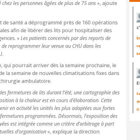
vé chez les personnes âgées de plus de 75 ans
», ajoute
nt de santé a déprogrammé près de 160 opérations
c
les afin de libérer des lits pour hospitaliser des
gences. «
Les patients concernés par des reports de
E
in de reprogrammer leur venue au CHU dans les
r
U.
h
, qui pourrait arriver dès la semaine prochaine, le
n de la semaine de nouvelles climatisations fixes dans
 chirurgie ambulatoire.
E
s fermetures de lits durant l’été, une cartographie des
F
osition à la chaleur est en cours d’élaboration. Cette
d
ir en activité les unités les plus adaptées aux fortes
i
les fermetures programmées. Désormais, l’exposition des
vées est intégrée comme un critère d’arbitrage à part
tuelles d’organisation
», explique la direction.