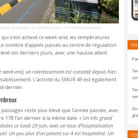
ntage de patients ces derniers jours – © Catherine Jouannet
re qui s’est achevé ce week-end, les températures
. Le nombre d’appels passés au centre de régulation
EN
levé ces derniers jours, avec une hausse allant
Pau
Te
t le week-end, un ralentissement est constaté depuis hier,
con
l’établissement. L’activité du SMUR 49 est également
di dernier.
Te
sem
ombreux
Qua
 passages reste plus élevé que l’année passée, avec
gra
 178 l’an dernier à la même date. «
Un très grand
sées ce lundi 29 juin, avec un taux d’hospitalisation
uel. Un peu plus d’un patient sur 4 est hospitalisé. Un
CO