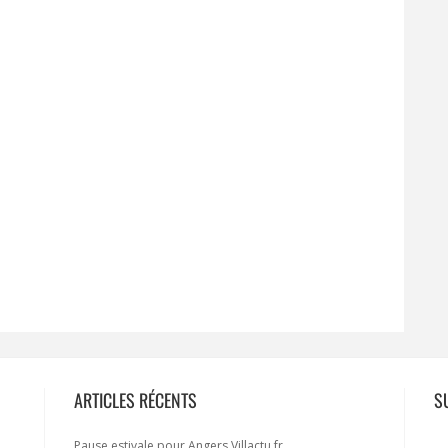
ARTICLES RÉCENTS
S
Pause estivale pour Angers.Villactu.fr