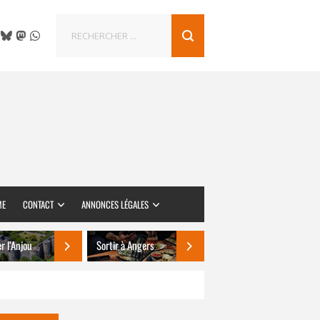
ME
CONTACT
ANNONCES LÉGALES
er l’Anjou
Sortir à Angers