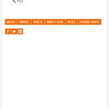
Plus
ANGERS
CANICULE
CHALEUR
MAINE-ET-LOIRE
MÉTÉO
VIGILANCE ORANGE