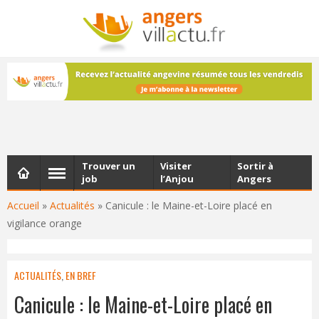
NEWSLETTER
Les dernières actualités d'Angers, chaque vendredi dans
votre boîte e-mail
Trouver un
Visiter
Sortir à
job
l’Anjou
Angers
Accueil
»
Actualités
»
Canicule : le Maine-et-Loire placé en
vigilance orange
ACTUALITÉS
,
EN BREF
Canicule : le Maine-et-Loire placé en