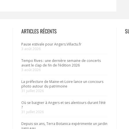
ARTICLES RÉCENTS
S
Pause estivale pour Angers.Villactu.fr
3 août 2026
Tempo Rives : une dernière semaine de concerts
avant le clap de fin de l’édition 2026
3 août 2026
La préfecture de Maine-et-Loire lance un concours
photo autour du patrimoine
31 juillet 2026
Où se baigner à Angers et ses alentours durant l’été
?
31 juillet 2026
Depuis six ans, Terra Botanica expérimente un jardin
sans eau