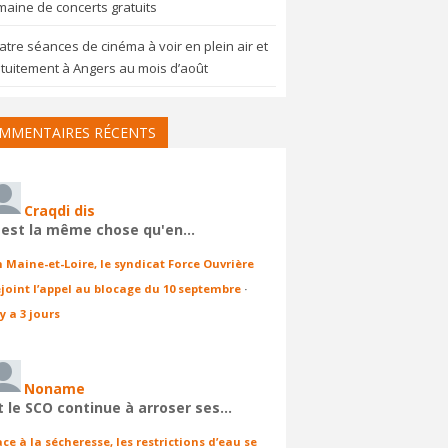
aine de concerts gratuits
tre séances de cinéma à voir en plein air et
tuitement à Angers au mois d’août
MMENTAIRES RÉCENTS
Craqdi dis
'est la même chose qu'en…
n Maine-et-Loire, le syndicat Force Ouvrière
ejoint l’appel au blocage du 10 septembre
·
 y a 3 jours
Noname
t le SCO continue à arroser ses…
ace à la sécheresse, les restrictions d’eau se