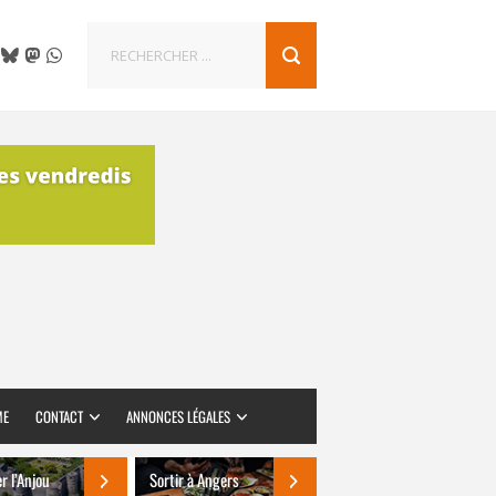
ME
CONTACT
ANNONCES LÉGALES
er l’Anjou
Sortir à Angers