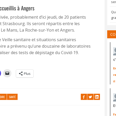
sem
ccueillis à Angers
Qua
ivée, probablement d’ici jeudi, de 20 patients
gra
Strasbourg. Ils seront répartis entre les
 Le Mans, La Roche-sur-Yon et Angers.
CO
eille sanitaire et situations sanitaires
Loire a prévenu qu’une douzaine de laboratoires
liser des tests de dépistage du Covid-19.
c
E
Plus
r
il
LOIRE
SANTÉ
E
F