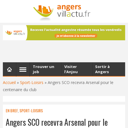
NEWSLETTER
Les dernières actualités d'Angers, chaque vendredi dans
votre boîte e-mail
Trouver un
Visiter
Sortir à
job
l’Anjou
Angers
Accueil
»
Sport-Loisirs
»
Angers SCO recevra Arsenal pour le
centenaire du club
EN BREF
,
SPORT-LOISIRS
Angers SCO recevra Arsenal pour le