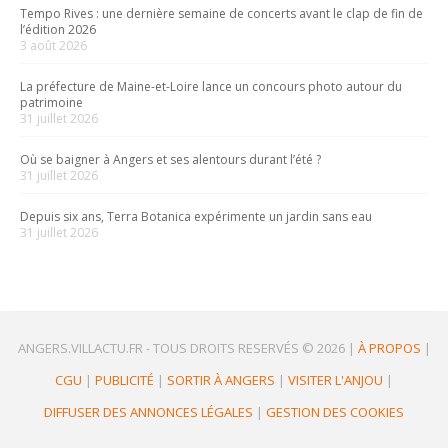
Tempo Rives : une dernière semaine de concerts avant le clap de fin de
l’édition 2026
3 août 2026
La préfecture de Maine-et-Loire lance un concours photo autour du
patrimoine
31 juillet 2026
Où se baigner à Angers et ses alentours durant l’été ?
31 juillet 2026
Depuis six ans, Terra Botanica expérimente un jardin sans eau
31 juillet 2026
ANGERS.VILLACTU.FR -
TOUS DROITS RESERVÉS © 2026
|
À PROPOS
|
CGU
|
PUBLICITÉ
|
SORTIR À ANGERS
|
VISITER L'ANJOU
|
DIFFUSER DES ANNONCES LÉGALES
|
GESTION DES COOKIES