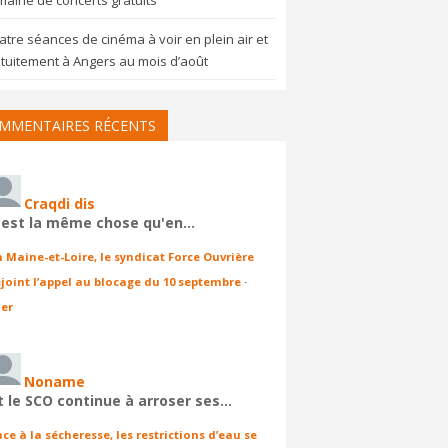
aine de concerts gratuits
tre séances de cinéma à voir en plein air et
tuitement à Angers au mois d’août
MMENTAIRES RÉCENTS
Craqdi dis
'est la même chose qu'en…
n Maine-et-Loire, le syndicat Force Ouvrière
ejoint l’appel au blocage du 10 septembre
·
ier
Noname
t le SCO continue à arroser ses…
ace à la sécheresse, les restrictions d’eau se