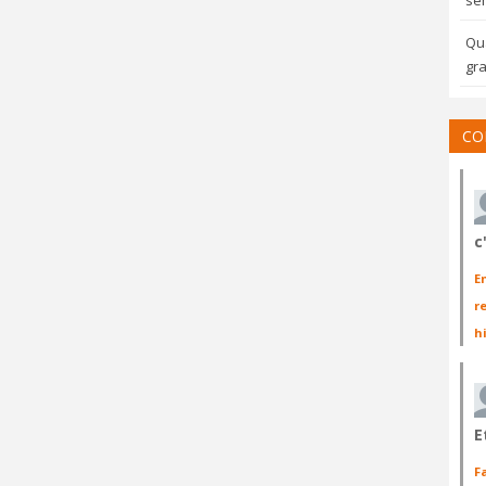
sem
Qua
gra
CO
c
E
r
h
E
F