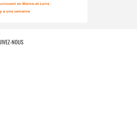
urcissent en Maine-et-Loire
·
l y a une semaine
UIVEZ-NOUS