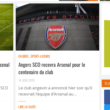
EN BREF
,
SPORT-LOISIRS
rsenal
Angers SCO recevra Arsenal pour le
centenaire du club
14 JUIN 2019
SU
s SCO
Le club angevin a annoncé hier soir qu’il
recevrait l’équipe d’Arsenal au ...
LIRE LA SUITE