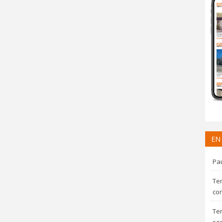
EN
Pau
Te
con
Te