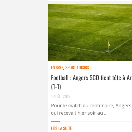
EN BREF
,
SPORT-LOISIRS
Football : Angers SCO tient tête à A
(1-1)
1 AOÛT 2019
Pour le match du centenaire, Anger
qui recevait hier soir au ...
LIRE LA SUITE