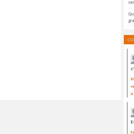
sem
Qua
gra
CO
c
E
r
il
E
F