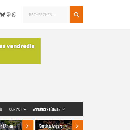
ME
CONTACT
ANNONCES LÉGALES
er l’Anjou
Sortir à Angers