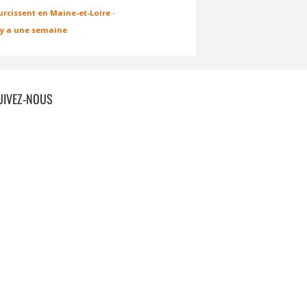
urcissent en Maine-et-Loire
·
l y a une semaine
UIVEZ-NOUS