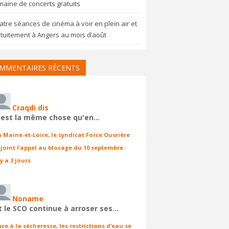
aine de concerts gratuits
tre séances de cinéma à voir en plein air et
tuitement à Angers au mois d’août
MMENTAIRES RÉCENTS
Craqdi dis
'est la même chose qu'en…
n Maine-et-Loire, le syndicat Force Ouvrière
ejoint l’appel au blocage du 10 septembre
·
 y a 3 jours
Noname
t le SCO continue à arroser ses…
ace à la sécheresse, les restrictions d’eau se