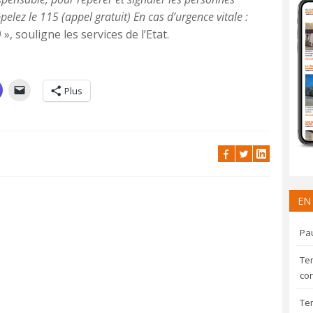
elez le 115 (appel gratuit) En cas d’urgence vitale :
)
», souligne les services de l’Etat.
Plus
EN
Pau
Te
con
Te