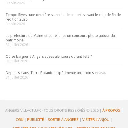
3 août 2026
Tempo Rives : une dernière semaine de concerts avant le clap de fin de
l’édition 2026
3 août 2026
La préfecture de Maine-et-Loire lance un concours photo autour du
patrimoine
31 juillet 2026
Où se baigner à Angers et ses alentours durant l’été ?
31 juillet 2026
Depuis six ans, Terra Botanica expérimente un jardin sans eau
31 juillet 2026
ANGERS.VILLACTU.FR -
TOUS DROITS RESERVÉS © 2026
|
À PROPOS
|
CGU
|
PUBLICITÉ
|
SORTIR À ANGERS
|
VISITER L'ANJOU
|