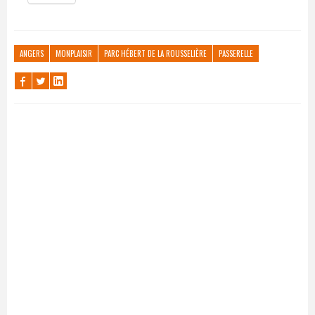
ANGERS
MONPLAISIR
PARC HÉBERT DE LA ROUSSELIÈRE
PASSERELLE