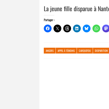
La jeune fille disparue à Nan
Partager :
ANGERS
APPEL À TÉMOINS
CARQUEFOU
DISPARITION