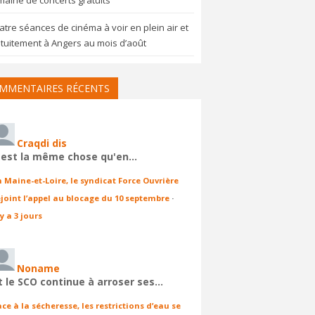
aine de concerts gratuits
tre séances de cinéma à voir en plein air et
tuitement à Angers au mois d’août
MMENTAIRES RÉCENTS
Craqdi dis
'est la même chose qu'en…
n Maine-et-Loire, le syndicat Force Ouvrière
ejoint l’appel au blocage du 10 septembre
·
 y a 3 jours
Noname
t le SCO continue à arroser ses…
ace à la sécheresse, les restrictions d’eau se