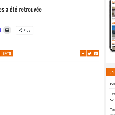
tes a été retrouvée
Plus
NANTES
EN
Pau
Te
con
Te