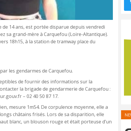
 de 14 ans, est portée disparue depuis vendredi
chez sa grand-mère à Carquefou (Loire-Altantique).
, vers 18h15, à la station de tramway place du
r par les gendarmes de Carquefou.
ptibles de fournir des informations sur la
contacter la brigade de gendarmerie de Carquefou :
r.gouv.fr – 02 40 50 87 17.
éen, mesure 1m54. De corpulence moyenne, elle a
ongs châtains frisés. Lors de sa disparition, elle
NE
aut blanc, un blouson rouge et était porteuse d’un