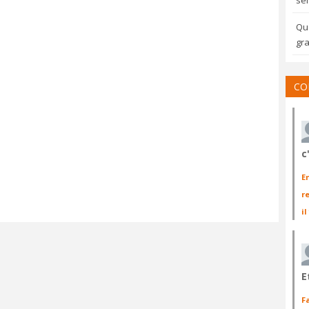
sem
Qua
gra
CO
c
E
r
il
E
F