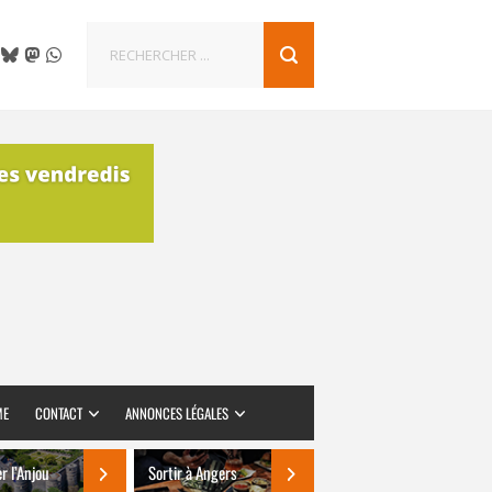
ME
CONTACT
ANNONCES LÉGALES
er l’Anjou
Sortir à Angers