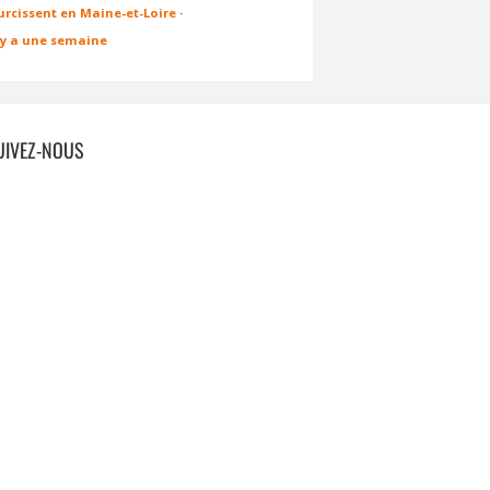
urcissent en Maine-et-Loire
·
l y a une semaine
UIVEZ-NOUS