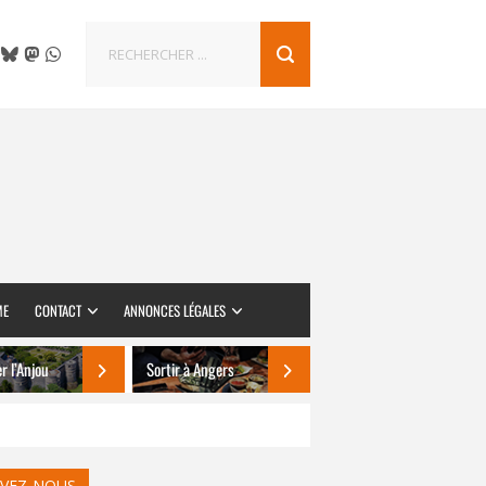
ME
CONTACT
ANNONCES LÉGALES
er l’Anjou
Sortir à Angers
IVEZ-NOUS