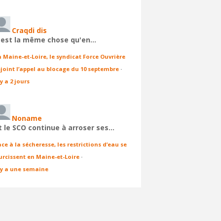
Craqdi dis
'est la même chose qu'en…
n Maine-et-Loire, le syndicat Force Ouvrière
ejoint l’appel au blocage du 10 septembre
·
 y a 2 jours
Noname
t le SCO continue à arroser ses…
ace à la sécheresse, les restrictions d’eau se
urcissent en Maine-et-Loire
·
l y a une semaine