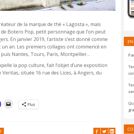
réateur de la marque de thé « Lagosta », mais
» de Botero Pop, petit personnage que l’on peut
ers. En janvier 2019, l’artiste s’est donné comme
EN
nt un an. Les premiers collages ont commencé en
, puis Nantes, Tours, Paris, Montpellier…
Pau
elle la pop culture, fait l’objet d’une exposition
Te
te Veritas, située 16 rue des Lices, à Angers, du
con
Te
sem
Qua
Plus
gra
CO
T