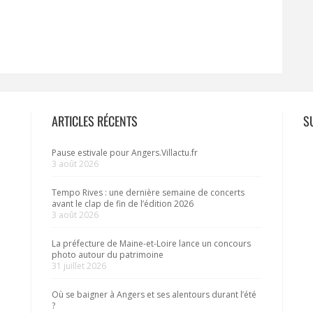
ARTICLES RÉCENTS
S
Pause estivale pour Angers.Villactu.fr
3 août 2026
Tempo Rives : une dernière semaine de concerts
avant le clap de fin de l’édition 2026
3 août 2026
La préfecture de Maine-et-Loire lance un concours
photo autour du patrimoine
31 juillet 2026
Où se baigner à Angers et ses alentours durant l’été
?