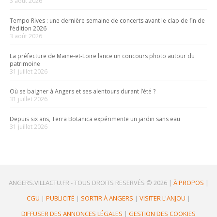
3 août 2026
Tempo Rives : une dernière semaine de concerts avant le clap de fin de
l’édition 2026
3 août 2026
La préfecture de Maine-et-Loire lance un concours photo autour du
patrimoine
31 juillet 2026
Où se baigner à Angers et ses alentours durant l’été ?
31 juillet 2026
Depuis six ans, Terra Botanica expérimente un jardin sans eau
31 juillet 2026
ANGERS.VILLACTU.FR -
TOUS DROITS RESERVÉS © 2026
|
À PROPOS
|
CGU
|
PUBLICITÉ
|
SORTIR À ANGERS
|
VISITER L'ANJOU
|
DIFFUSER DES ANNONCES LÉGALES
|
GESTION DES COOKIES