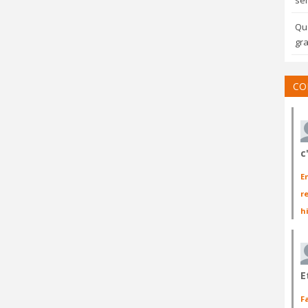
sem
Qua
gra
CO
c
E
r
h
E
F