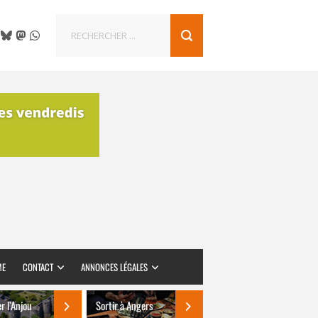
ME
CONTACT
ANNONCES LÉGALES
er l’Anjou
Sortir à Angers