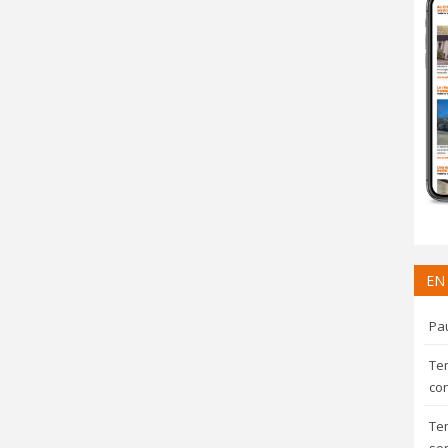
EN
Pau
Te
con
Te