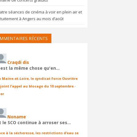
aine de concerts gratuits
tre séances de cinéma à voir en plein air et
tuitement à Angers au mois d’août
MMENTAIRES RÉCENTS
Craqdi dis
'est la même chose qu'en…
n Maine-et-Loire, le syndicat Force Ouvrière
ejoint l’appel au blocage du 10 septembre
·
ier
Noname
t le SCO continue à arroser ses…
ace à la sécheresse, les restrictions d’eau se