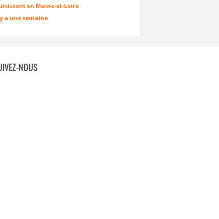
urcissent en Maine-et-Loire
·
l y a une semaine
UIVEZ-NOUS