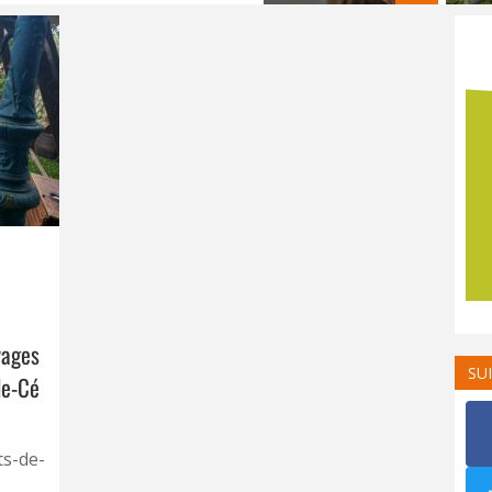
vages
SU
de-Cé
ts-de-