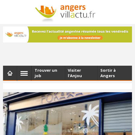
NEWSLETTER
Les dernières actualités d'Angers, chaque vendredi dans
votre boîte e-mail
Trouver un
Visiter
Sortir à
job
l’Anjou
Angers