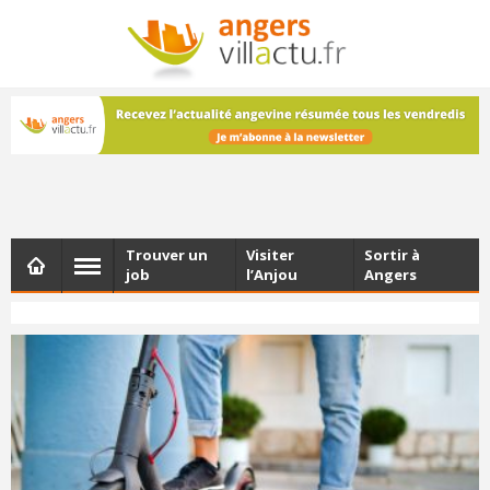
NEWSLETTER
Les dernières actualités d'Angers, chaque vendredi dans
votre boîte e-mail
Trouver un
Visiter
Sortir à
job
l’Anjou
Angers