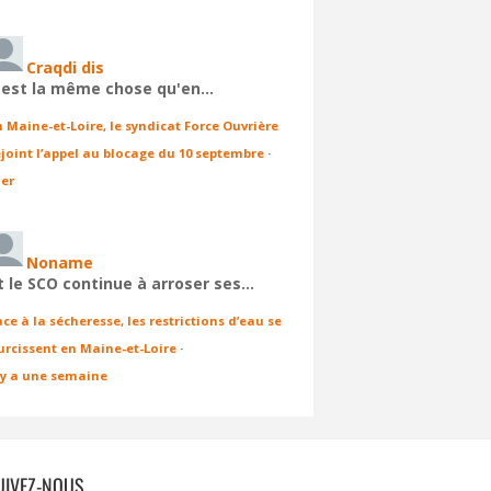
Craqdi dis
'est la même chose qu'en…
n Maine-et-Loire, le syndicat Force Ouvrière
ejoint l’appel au blocage du 10 septembre
·
ier
Noname
t le SCO continue à arroser ses…
ace à la sécheresse, les restrictions d’eau se
urcissent en Maine-et-Loire
·
l y a une semaine
UIVEZ-NOUS