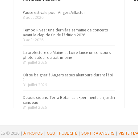
Pause estivale pour Angers.Villactu.fr
3 août 2026
Tempo Rives : une dernière semaine de concerts
avant le clap de fin de l’édition 2026
3 août 2026
La préfecture de Maine-et-Loire lance un concours
photo autour du patrimoine
31 juillet 2026
Où se baigner à Angers et ses alentours durant l’été
?
31 juillet 2026
Depuis six ans, Terra Botanica expérimente un jardin
sans eau
31 juillet 2026
ÉS © 2026
|
À PROPOS
|
CGU
|
PUBLICITÉ
|
SORTIR À ANGERS
|
VISITER L