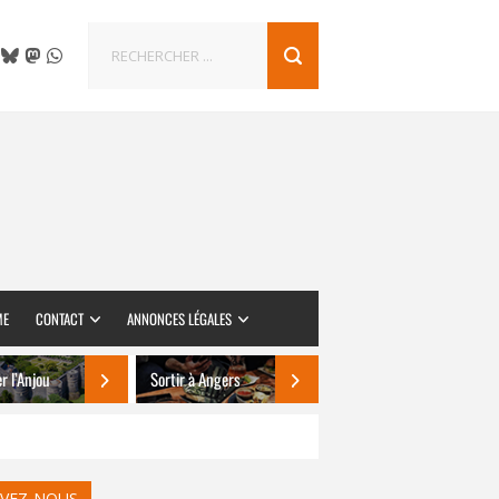
ME
CONTACT
ANNONCES LÉGALES
er l’Anjou
Sortir à Angers
IVEZ-NOUS