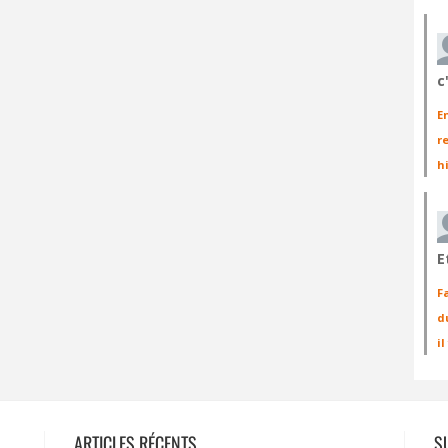
c
E
r
h
E
F
d
i
ARTICLES RÉCENTS
S