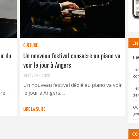
EN
CULTURE
ur du
Un nouveau festival consacré au piano va
Pau
voir le jour à Angers
Te
10 FÉVRIER 2023
con
Un nouveau festival dédié au piano va voir
Te
é ...
le jour à Angers. ...
sem
Qua
LIRE LA SUITE
gra
CO