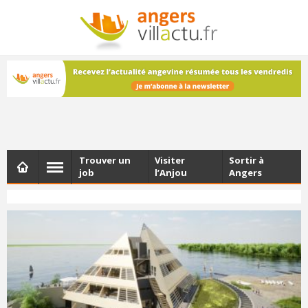
NEWSLETTER
Les dernières actualités d'Angers, chaque vendredi dans
votre boîte e-mail
Trouver un
Visiter
Sortir à
job
l’Anjou
Angers