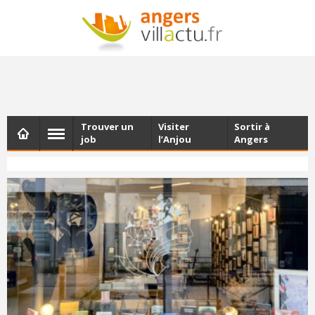
NEWSLETTER
Les dernières actualités d'Angers, chaque vendredi dans
votre boîte e-mail
Trouver un
Visiter
Sortir à
job
l’Anjou
Angers