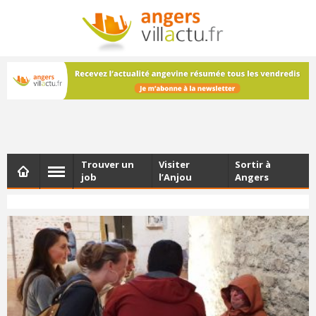
NEWSLETTER
Les dernières actualités d'Angers, chaque vendredi dans
votre boîte e-mail
Trouver un
Visiter
Sortir à
job
l’Anjou
Angers