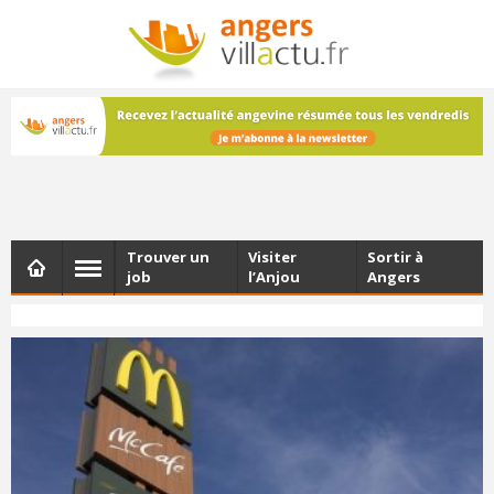
NEWSLETTER
Les dernières actualités d'Angers, chaque vendredi dans
votre boîte e-mail
Trouver un
Visiter
Sortir à
job
l’Anjou
Angers