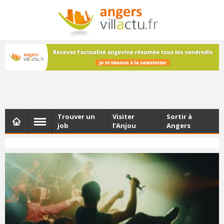
NEWSLETTER
Les dernières actualités d'Angers, chaque vendredi dans
votre boîte e-mail
Trouver un
Visiter
Sortir à
job
l’Anjou
Angers