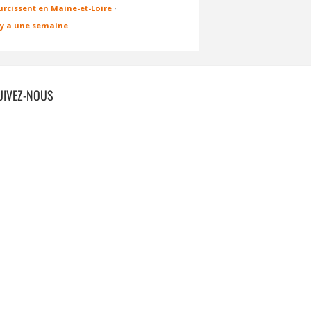
urcissent en Maine-et-Loire
·
l y a une semaine
UIVEZ-NOUS