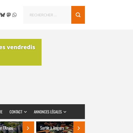
ME
CONTACT
ANNONCES LÉGALES
er l’Anjou
Sortir à Angers