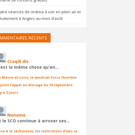
aine de concerts gratuits
tre séances de cinéma à voir en plein air et
tuitement à Angers au mois d’août
MMENTAIRES RÉCENTS
Craqdi dis
'est la même chose qu'en…
n Maine-et-Loire, le syndicat Force Ouvrière
ejoint l’appel au blocage du 10 septembre
·
 y a 2 jours
Noname
t le SCO continue à arroser ses…
ace à la sécheresse, les restrictions d’eau se