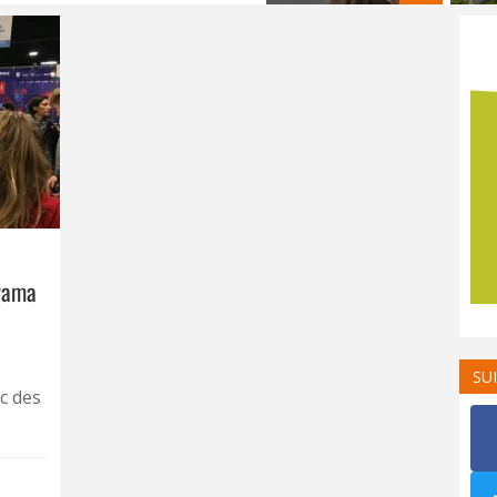
yrama
SU
c des