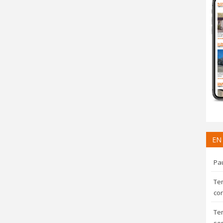
EN
Pau
Te
con
Te