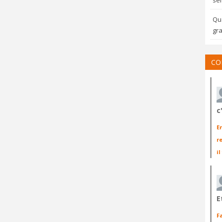
sem
Qua
gra
CO
c
E
r
il
E
F