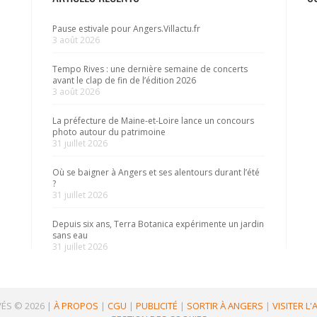
Pause estivale pour Angers.Villactu.fr
3 août 2026
Tempo Rives : une dernière semaine de concerts
avant le clap de fin de l’édition 2026
3 août 2026
La préfecture de Maine-et-Loire lance un concours
photo autour du patrimoine
31 juillet 2026
Où se baigner à Angers et ses alentours durant l’été
?
31 juillet 2026
Depuis six ans, Terra Botanica expérimente un jardin
sans eau
31 juillet 2026
ÉS © 2026
|
À PROPOS
|
CGU
|
PUBLICITÉ
|
SORTIR À ANGERS
|
VISITER L