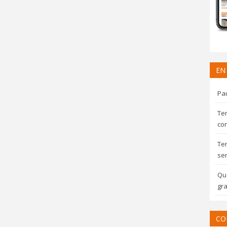
EN
Pau
Te
con
Te
sem
Qua
gra
CO