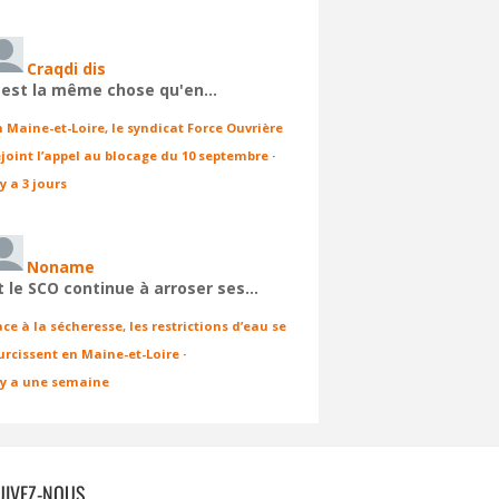
Craqdi dis
'est la même chose qu'en…
n Maine-et-Loire, le syndicat Force Ouvrière
ejoint l’appel au blocage du 10 septembre
·
 y a 3 jours
Noname
t le SCO continue à arroser ses…
ace à la sécheresse, les restrictions d’eau se
urcissent en Maine-et-Loire
·
l y a une semaine
UIVEZ-NOUS