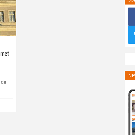
s met
NE
 de