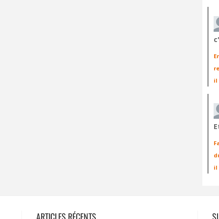
c
E
r
il
E
F
d
i
ARTICLES RÉCENTS
S