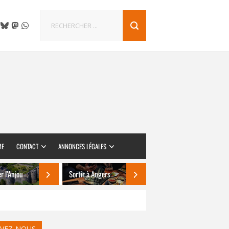
ME
CONTACT
ANNONCES LÉGALES
er l’Anjou
Sortir à Angers
IVEZ-NOUS