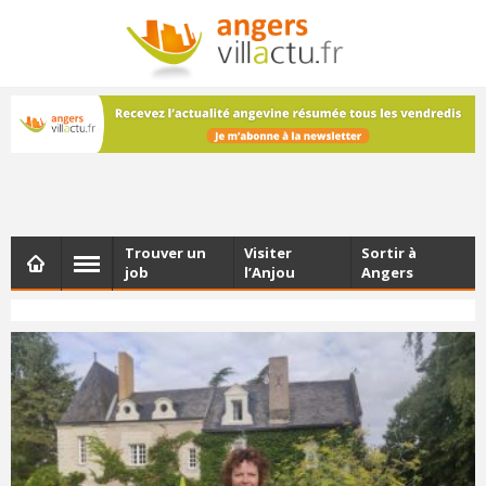
NEWSLETTER
Les dernières actualités d'Angers, chaque vendredi dans
votre boîte e-mail
Trouver un
Visiter
Sortir à
job
l’Anjou
Angers