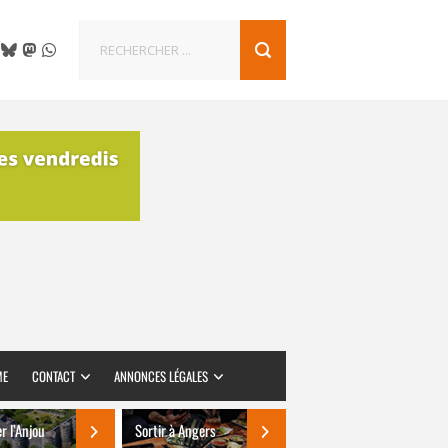
ME
CONTACT
ANNONCES LÉGALES
er l’Anjou
Sortir à Angers