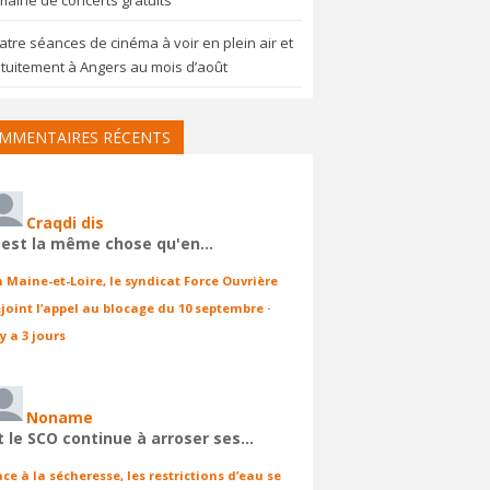
aine de concerts gratuits
tre séances de cinéma à voir en plein air et
tuitement à Angers au mois d’août
MMENTAIRES RÉCENTS
Craqdi dis
'est la même chose qu'en…
n Maine-et-Loire, le syndicat Force Ouvrière
ejoint l’appel au blocage du 10 septembre
·
 y a 3 jours
Noname
t le SCO continue à arroser ses…
ace à la sécheresse, les restrictions d’eau se