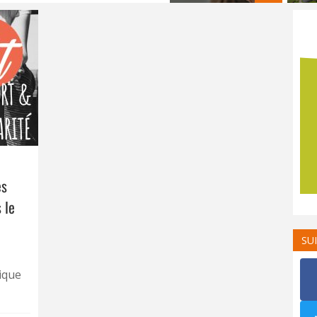
es
 le
SU
ique