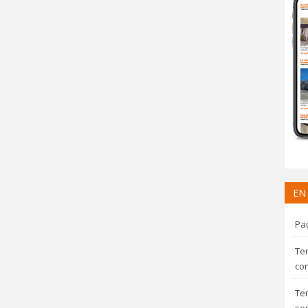
EN
Pau
Te
con
Te