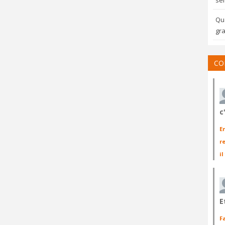
sem
Qua
gra
CO
c
E
r
il
E
F