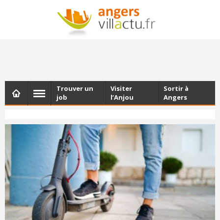
NEWSLETTER
Les dernières actualités d'Angers, chaque vendredi dans
votre boîte e-mail
Trouver un
Visiter
Sortir à
job
l’Anjou
Angers