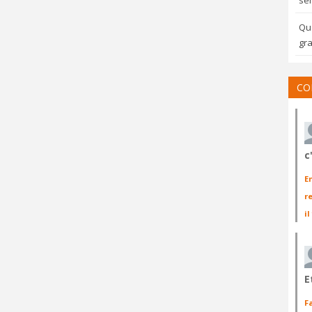
sem
Qua
gra
CO
c
E
r
il
E
F