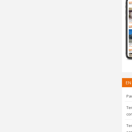
EN
Pau
Te
con
Te