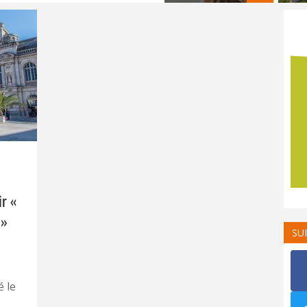
r «
 »
SU
 le