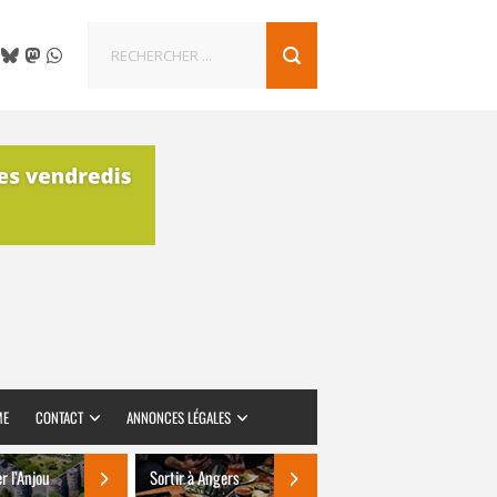
ME
CONTACT
ANNONCES LÉGALES
er l’Anjou
Sortir à Angers