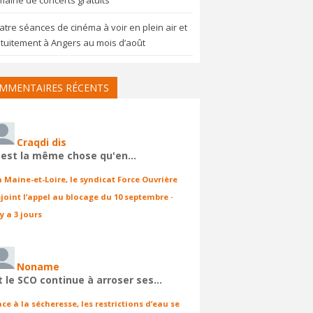
aine de concerts gratuits
tre séances de cinéma à voir en plein air et
tuitement à Angers au mois d’août
MMENTAIRES RÉCENTS
Craqdi dis
'est la même chose qu'en…
n Maine-et-Loire, le syndicat Force Ouvrière
ejoint l’appel au blocage du 10 septembre
·
 y a 3 jours
Noname
t le SCO continue à arroser ses…
ace à la sécheresse, les restrictions d’eau se