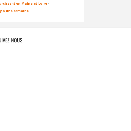
urcissent en Maine-et-Loire
·
l y a une semaine
UIVEZ-NOUS