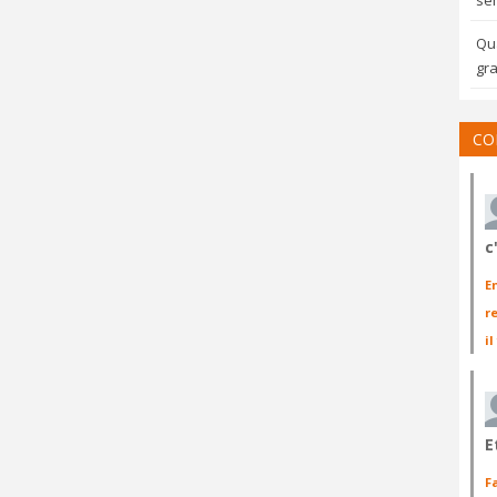
sem
Qua
gra
CO
c
E
r
il
E
F