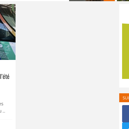
l’été
SU
es
...