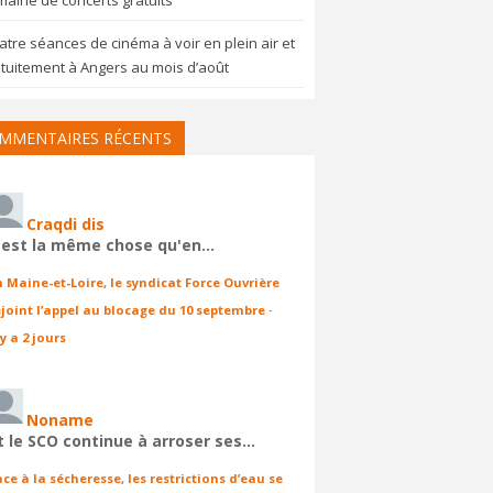
aine de concerts gratuits
tre séances de cinéma à voir en plein air et
tuitement à Angers au mois d’août
MMENTAIRES RÉCENTS
Craqdi dis
'est la même chose qu'en…
n Maine-et-Loire, le syndicat Force Ouvrière
ejoint l’appel au blocage du 10 septembre
·
 y a 2 jours
Noname
t le SCO continue à arroser ses…
ace à la sécheresse, les restrictions d’eau se