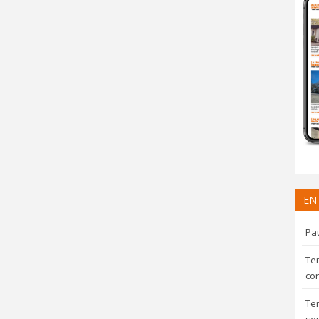
EN
Pau
Te
con
Te