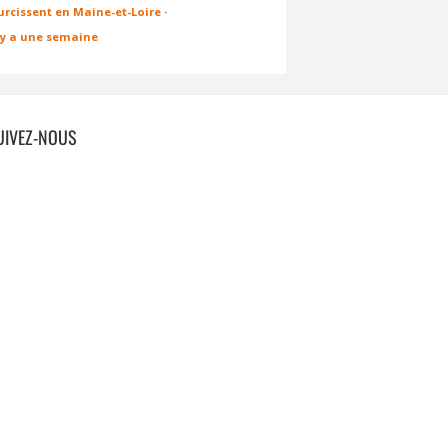
urcissent en Maine-et-Loire
·
l y a une semaine
UIVEZ-NOUS