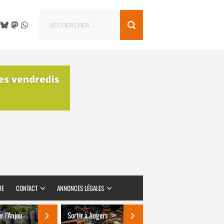
ME
CONTACT
ANNONCES LÉGALES
er l’Anjou
Sortir à Angers