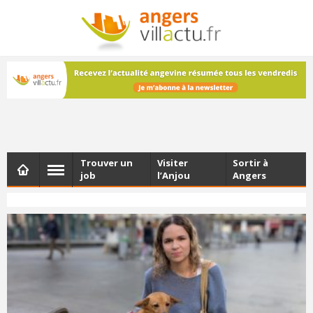
NEWSLETTER
Les dernières actualités d'Angers, chaque vendredi dans
votre boîte e-mail
Trouver un
Visiter
Sortir à
job
l’Anjou
Angers