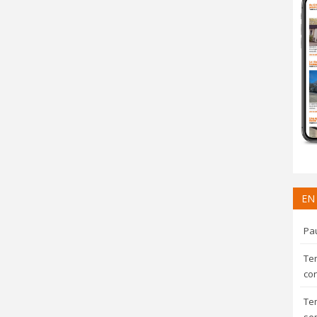
EN
Pau
Te
con
Te