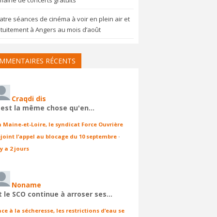
aine de concerts gratuits
tre séances de cinéma à voir en plein air et
tuitement à Angers au mois d’août
MMENTAIRES RÉCENTS
Craqdi dis
'est la même chose qu'en…
n Maine-et-Loire, le syndicat Force Ouvrière
ejoint l’appel au blocage du 10 septembre
·
 y a 2 jours
Noname
t le SCO continue à arroser ses…
ace à la sécheresse, les restrictions d’eau se