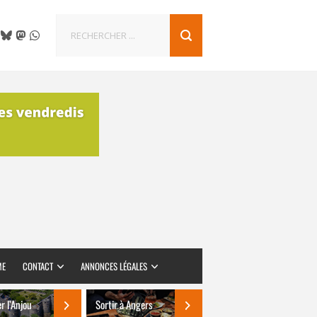
ME
CONTACT
ANNONCES LÉGALES
er l’Anjou
Sortir à Angers