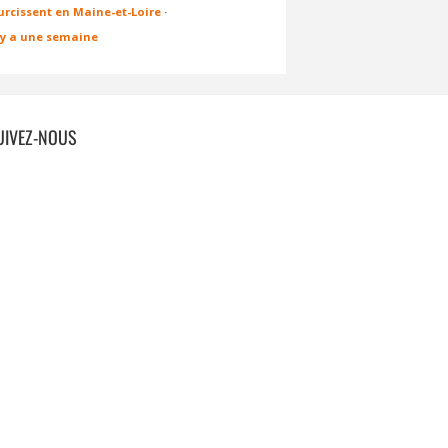
urcissent en Maine-et-Loire
·
l y a une semaine
UIVEZ-NOUS