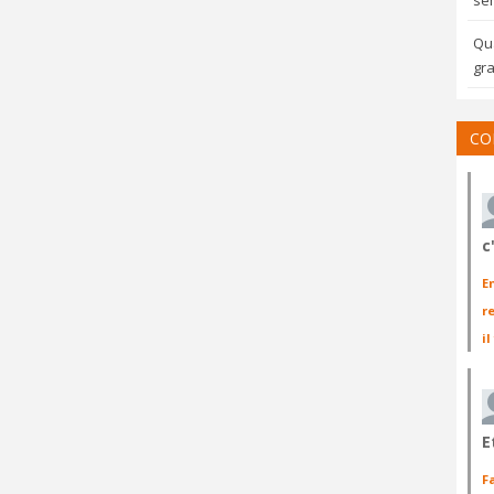
sem
Qua
gra
CO
c
E
r
il
E
F