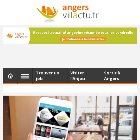
NEWSLETTER
Les dernières actualités d'Angers, chaque vendredi dans
votre boîte e-mail
Trouver un
Visiter
Sortir à
job
l’Anjou
Angers