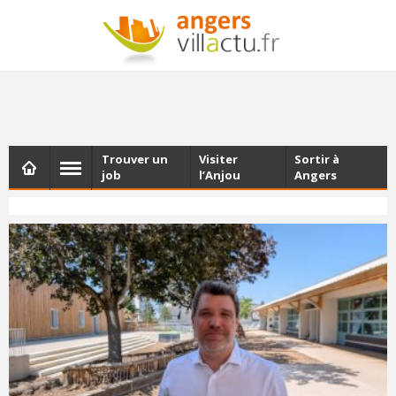
NEWSLETTER
Les dernières actualités d'Angers, chaque vendredi dans
votre boîte e-mail
Trouver un
Visiter
Sortir à
job
l’Anjou
Angers