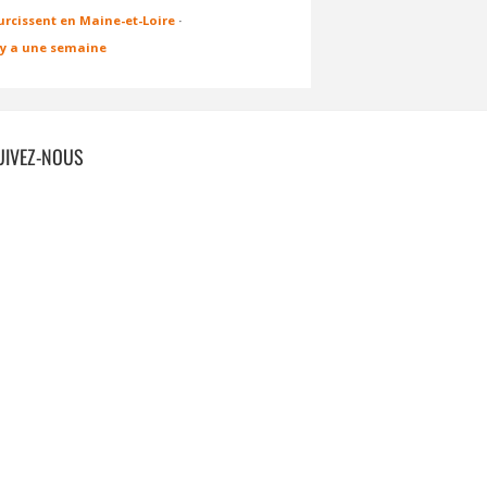
urcissent en Maine-et-Loire
·
l y a une semaine
UIVEZ-NOUS