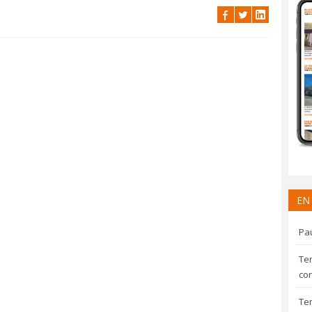
EN
Pau
Te
con
Te