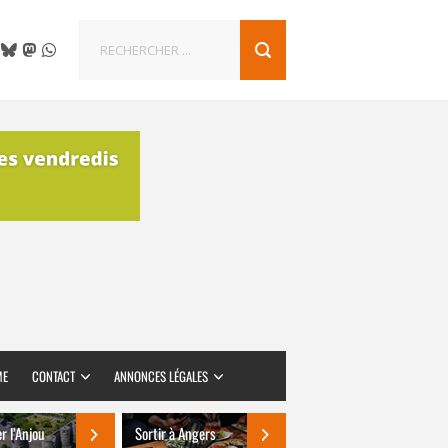
ME
CONTACT
ANNONCES LÉGALES
er l’Anjou
Sortir à Angers