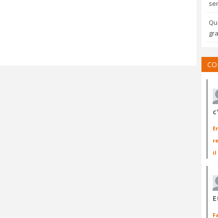
sem
Qua
gra
CO
c
E
r
il
E
F