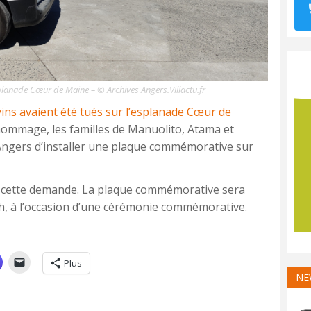
’esplanade Cœur de Maine – © Archives Angers.Villactu.fr
ins avaient été tués sur l’esplanade Cœur de
 hommage, les familles de Manuolito, Atama et
’Angers d’installer une plaque commémorative sur
ter cette demande. La plaque commémorative sera
1 h, à l’occasion d’une cérémonie commémorative.
Plus
NE