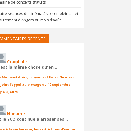
aine de concerts gratuits
tre séances de cinéma à voir en plein air et
tuitement à Angers au mois d’août
MMENTAIRES RÉCENTS
Craqdi dis
'est la même chose qu'en…
n Maine-et-Loire, le syndicat Force Ouvrière
ejoint l’appel au blocage du 10 septembre
·
 y a 3 jours
Noname
t le SCO continue à arroser ses…
ace à la sécheresse, les restrictions d’eau se