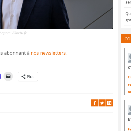
sem
Qua
gra
ngers.Villactu.fr
CO
vous abonnant à
nos newsletters.
c
Plus
E
r
h
E
F