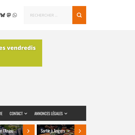
ME
CONTACT
ANNONCES LÉGALES
er l’Anjou
Sortir à Angers