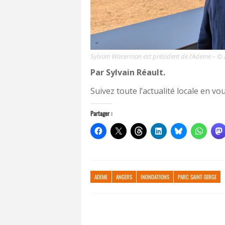
Sylvain Waserman est président de l’Ademe – © A
Par Sylvain Réault.
Suivez toute l’actualité locale en 
Partager :
ADEME
ANGERS
INONDATIONS
PARC SAINT-SERGE