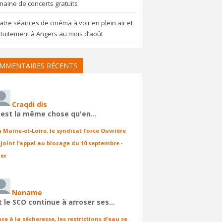
aine de concerts gratuits
tre séances de cinéma à voir en plein air et
tuitement à Angers au mois d’août
MMENTAIRES RÉCENTS
Craqdi dis
'est la même chose qu'en…
n Maine-et-Loire, le syndicat Force Ouvrière
ejoint l’appel au blocage du 10 septembre
·
ier
Noname
t le SCO continue à arroser ses…
ace à la sécheresse, les restrictions d’eau se