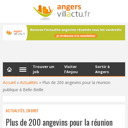
NEWSLETTER
Les dernières actualités d'Angers, chaque vendredi dans
votre boîte e-mail
Trouver un
Visiter
Sortir à
job
l’Anjou
Angers
Accueil
»
Actualités
»
Plus de 200 angevins pour la réunion
publique à Belle-Beille
ACTUALITÉS
,
EN BREF
Plus de 200 angevins pour la réunion