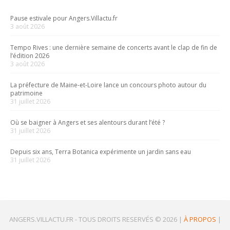
Pause estivale pour Angers.Villactu.fr
3 août 2026
Tempo Rives : une dernière semaine de concerts avant le clap de fin de
l’édition 2026
3 août 2026
La préfecture de Maine-et-Loire lance un concours photo autour du
patrimoine
31 juillet 2026
Où se baigner à Angers et ses alentours durant l’été ?
31 juillet 2026
Depuis six ans, Terra Botanica expérimente un jardin sans eau
31 juillet 2026
ANGERS.VILLACTU.FR -
TOUS DROITS RESERVÉS © 2026
|
À PROPOS
|