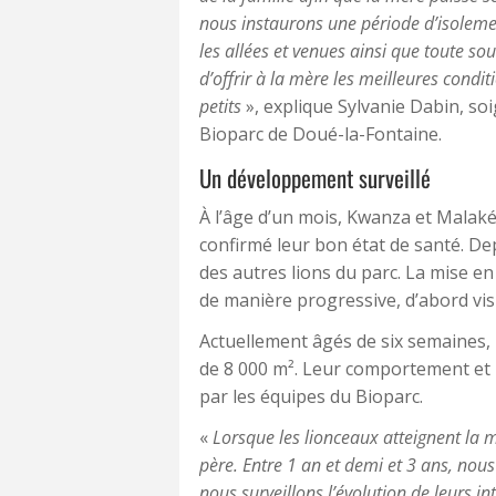
nous instaurons une période d’isoleme
les allées et venues ainsi que toute so
d’offrir à la mère les meilleures condi
petits
», explique Sylvanie Dabin, so
Bioparc de Doué-la-Fontaine.
Un développement surveillé
À l’âge d’un mois, Kwanza et Malaké
confirmé leur bon état de santé. De
des autres lions du parc. La mise e
de manière progressive, d’abord visu
Actuellement âgés de six semaines, 
de 8 000 m². Leur comportement et 
par les équipes du Bioparc.
«
Lorsque les lionceaux atteignent la m
père. Entre 1 an et demi et 3 ans, nous
nous surveillons l’évolution de leurs in