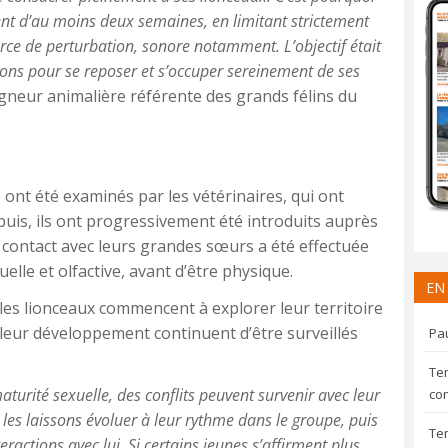
nt d’au moins deux semaines, en limitant strictement
urce de perturbation, sonore notamment. L’objectif était
tions pour se reposer et s’occuper sereinement de ses
igneur animalière référente des grands félins du
 ont été examinés par les vétérinaires, qui ont
puis, ils ont progressivement été introduits auprès
n contact avec leurs grandes sœurs a été effectuée
elle et olfactive, avant d’être physique.
EN
les lionceaux commencent à explorer leur territoire
leur développement continuent d’être surveillés
Pau
Te
aturité sexuelle, des conflits peuvent survenir avec leur
con
 les laissons évoluer à leur rythme dans le groupe, puis
Te
teractions avec lui. Si certains jeunes s’affirment plus