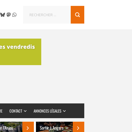
ME
CONTACT
ANNONCES LÉGALES
er l’Anjou
Sortir à Angers