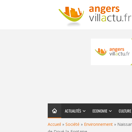
ACTUALITÉS
ECONOMIE
CULTURE
Accueil
»
Société
»
Environnement
»
Naissan
de Doué-la-Fontaine