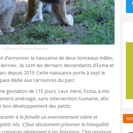
 – © Bioparc Doué-la-Fontaine
nt d’annoncer la naissance de deux lionceaux mâles,
dernier, ils sont les derniers descendants d’Esma et
parc depuis 2019. Cette naissance porte à sept le
pace dédié aux carnivores du parc.
une gestation de 110 jours. Leur mère, Esma, a mis
ement aménagé, sans intervention humaine, afin
le bon développement des petits.
garantir à la femelle un environnement calme et
NE
petits nés, il faut absolument préserver la tranquillité
se consacrer pleinement à ses lionceaux. C’est pourquoi