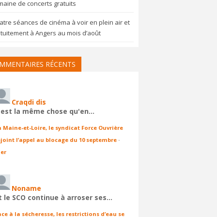
aine de concerts gratuits
tre séances de cinéma à voir en plein air et
tuitement à Angers au mois d’août
MMENTAIRES RÉCENTS
Craqdi dis
'est la même chose qu'en…
n Maine-et-Loire, le syndicat Force Ouvrière
ejoint l’appel au blocage du 10 septembre
·
ier
Noname
t le SCO continue à arroser ses…
ace à la sécheresse, les restrictions d’eau se