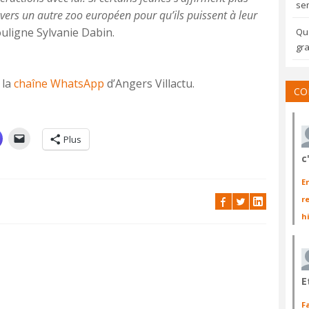
sem
r vers un autre zoo européen pour qu’ils puissent à leur
ouligne Sylvanie Dabin.
Qua
gra
 la
chaîne WhatsApp
d’Angers Villactu.
CO
Plus
c
E
r
h
E
F