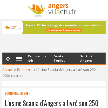
NEWSLETTER
Les dernières actualités d'Angers, chaque vendredi dans
votre boîte e-mail
Trouver un
Visiter
Sortir à
job
l’Anjou
Angers
Accueil
»
Economie
»
L’usine Scania d’Angers a livré son 250
000e camion
ECONOMIE
,
EN BREF
L’usine Scania d’Angers a livré son 250