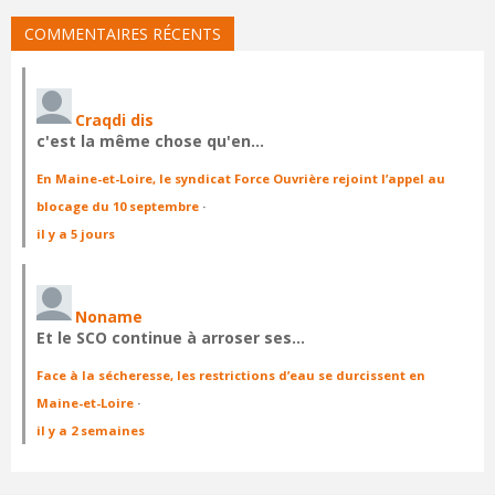
COMMENTAIRES RÉCENTS
Craqdi dis
c'est la même chose qu'en…
En Maine-et-Loire, le syndicat Force Ouvrière rejoint l’appel au
blocage du 10 septembre
·
il y a 5 jours
Noname
Et le SCO continue à arroser ses…
Face à la sécheresse, les restrictions d’eau se durcissent en
Maine-et-Loire
·
il y a 2 semaines