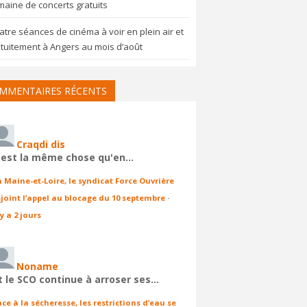
aine de concerts gratuits
tre séances de cinéma à voir en plein air et
tuitement à Angers au mois d’août
MMENTAIRES RÉCENTS
Craqdi dis
'est la même chose qu'en…
n Maine-et-Loire, le syndicat Force Ouvrière
ejoint l’appel au blocage du 10 septembre
·
 y a 2 jours
Noname
t le SCO continue à arroser ses…
ace à la sécheresse, les restrictions d’eau se