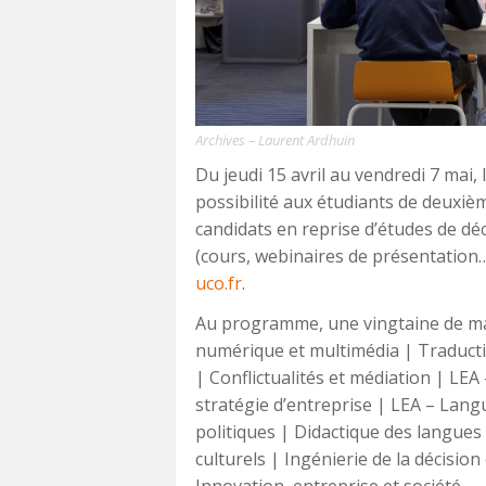
Archives – Laurent Ardhuin
Du jeudi 15 avril au vendredi 7 mai, l
possibilité aux étudiants de deuxièm
candidats en reprise d’études de dé
(cours, webinaires de présentation…)
uco.fr
.
Au programme, une vingtaine de mas
numérique et multimédia | Traducti
| Conflictualités et médiation | LE
stratégie d’entreprise | LEA – Langu
politiques | Didactique des langues 
culturels | Ingénierie de la décisio
Innovation, entreprise et société…