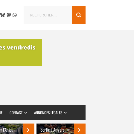
ME
CONTACT
ANNONCES LÉGALES
er l’Anjou
Sortir à Angers