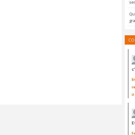
sem
Qua
gra
CO
c
E
r
il
E
F