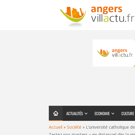
ACTUALITÉS
ECONOMIE
CULTURE
Accueil
»
Société
»
L’université catholique d
Testez nos masters » en distanciel dès la mi-