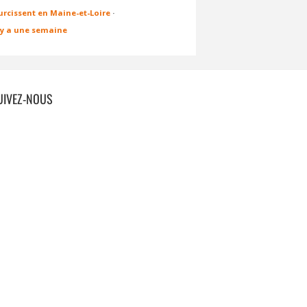
urcissent en Maine-et-Loire
·
l y a une semaine
UIVEZ-NOUS