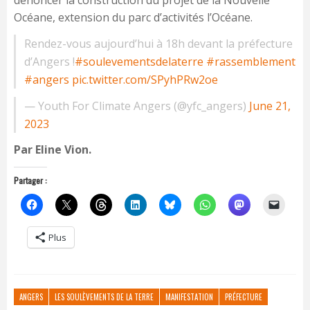
dénoncer la construction du projet de la Nouvelle
Océane, extension du parc d’activités l’Océane.
Rendez-vous aujourd’hui à 18h devant la préfecture
d’Angers !
#soulevementsdelaterre
#rassemblement
#angers
pic.twitter.com/SPyhPRw2oe
— Youth For Climate Angers (@yfc_angers)
June 21,
2023
Par Eline Vion.
Partager :
Plus
ANGERS
LES SOULÈVEMENTS DE LA TERRE
MANIFESTATION
PRÉFECTURE