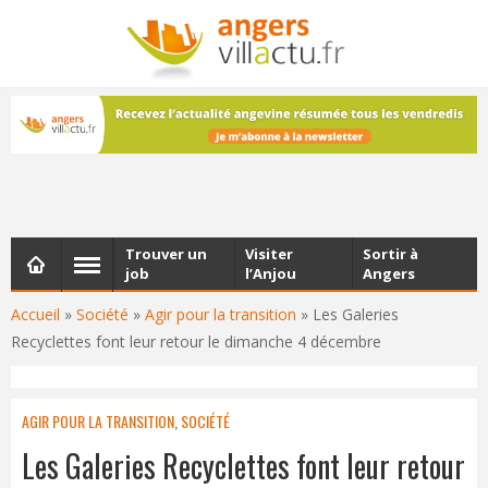
NEWSLETTER
Les dernières actualités d'Angers, chaque vendredi dans
votre boîte e-mail
Trouver un
Visiter
Sortir à
job
l’Anjou
Angers
Accueil
»
Société
»
Agir pour la transition
»
Les Galeries
Recyclettes font leur retour le dimanche 4 décembre
AGIR POUR LA TRANSITION
,
SOCIÉTÉ
Les Galeries Recyclettes font leur retour