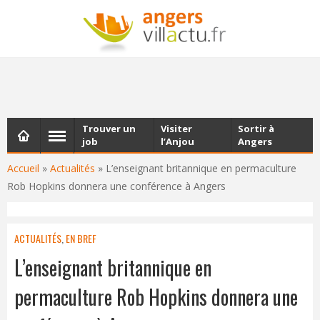
NEWSLETTER
Les dernières actualités d'Angers, chaque vendredi dans
votre boîte e-mail
Trouver un
Visiter
Sortir à
job
l’Anjou
Angers
Accueil
»
Actualités
»
L’enseignant britannique en permaculture
Rob Hopkins donnera une conférence à Angers
ACTUALITÉS
,
EN BREF
L’enseignant britannique en
permaculture Rob Hopkins donnera une