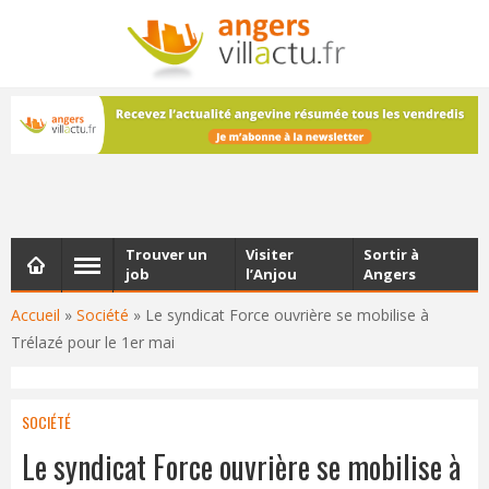
NEWSLETTER
Les dernières actualités d'Angers, chaque vendredi dans
votre boîte e-mail
Trouver un
Visiter
Sortir à
job
l’Anjou
Angers
Accueil
»
Société
»
Le syndicat Force ouvrière se mobilise à
Trélazé pour le 1er mai
SOCIÉTÉ
Le syndicat Force ouvrière se mobilise à