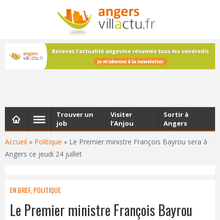
NEWSLETTER
Les dernières actualités d'Angers, chaque vendredi dans
votre boîte e-mail
Trouver un
Visiter
Sortir à
job
l’Anjou
Angers
Accueil
»
Politique
»
Le Premier ministre François Bayrou sera à
Angers ce jeudi 24 juillet
EN BREF
,
POLITIQUE
Le Premier ministre François Bayrou